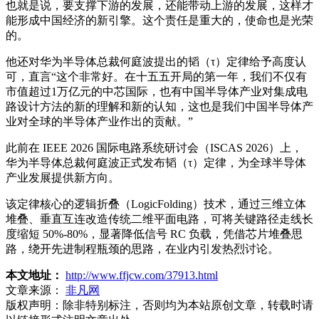
也就是说，要支撑下游的发展，还能带动上游的发展，这样才
能形成中国经济的新引擎。这个责任是重大的，使命也是光荣
的。
他还对华为半导体总裁何庭波提出的韬（τ）定律给予高度认
可，直言“这个非常好。在十五五开局的第一年，我们不仅有
市值超过1万亿元的中芯国际，也有中国半导体产业对集成电
路设计方法的新的理解和新的认知，这也是我们中国半导体产
业对全球的半导体产业作出的贡献。”
此前在 IEEE 2026 国际电路系统研讨会（ISCAS 2026）上，
华为半导体总裁何庭波正式发布韬（τ）定律，为全球半导体
产业发展提供新方向。
该定律核心的逻辑折叠（LogicFolding）技术，通过三维立体
堆叠、垂直互连改造传统二维平面电路，可将关键路径走线长
度缩短 50%-80%，显著降低信号 RC 负载，凭借芯片堆叠思
路，绕开先进制程瓶颈的思路，在业内引发热烈讨论。
本文地址：
http://www.ffjcw.com/37913.html
文章来源：
非凡网
版权声明：
除非特别标注，否则均为本站原创文章，转载时请