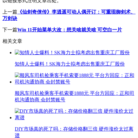
以链接形式注明文章出处。
上一篇
《仙剑奇侠传》李逍遥可动人偶开订：可重现御剑术、
万剑诀
下一篇
Win 11开始菜单大改：想关啥就关啥 可空白一片
相关文章
知情人士爆料！SK海力士拟考虑出售重庆工厂股份
顺风车司机捡乘客手机索要1888元 平台方回应：正和司
机沟通协商 会封禁账号
DIY市场真的死了吗：存储价格翻三倍 硬件涨价太过离
谱