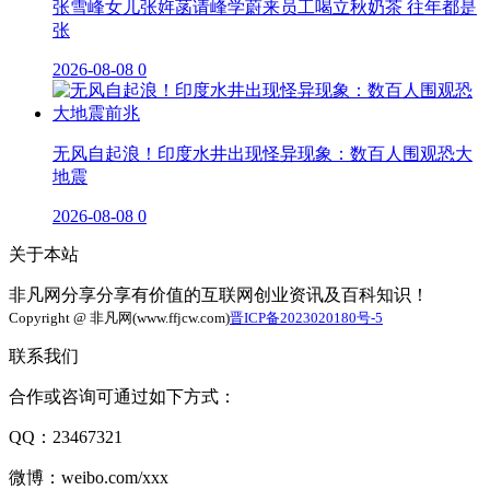
张雪峰女儿张姩菡请峰学蔚来员工喝立秋奶茶 往年都是
张
2026-08-08
0
无风自起浪！印度水井出现怪异现象：数百人围观恐大
地震
2026-08-08
0
关于本站
非凡网分享分享有价值的互联网创业资讯及百科知识！
Copyright @ 非凡网(www.ffjcw.com)
晋ICP备2023020180号-5
联系我们
合作或咨询可通过如下方式：
QQ：23467321
微博：weibo.com/xxx