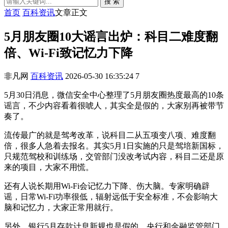
搜 索
首页
百科资讯
文章正文
5月朋友圈10大谣言出炉：科目二难度翻
倍、Wi-Fi致记忆力下降
非凡网
百科资讯
2026-05-30 16:35:24
7
5月30日消息，微信安全中心整理了5月朋友圈热度最高的10条
谣言，不少内容看着很唬人，其实全是假的，大家别再被带节
奏了。
流传最广的就是驾考改革，说科目二从五项变八项、难度翻
倍，很多人急着去报名。其实5月1日实施的只是驾培新国标，
只规范驾校和训练场，交管部门没改考试内容，科目二还是原
来的项目，大家不用慌。
还有人说长期用Wi-Fi会记忆力下降、伤大脑。专家明确辟
谣，日常Wi-Fi功率很低，辐射远低于安全标准，不会影响大
脑和记忆力，大家正常用就行。
另外，银行5月存款计息新规也是假的，央行和金融监管部门