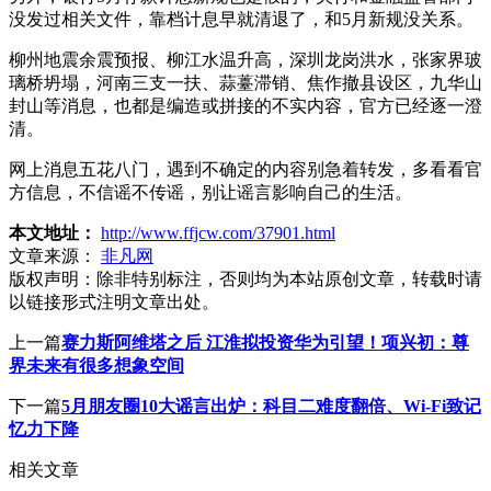
没发过相关文件，靠档计息早就清退了，和5月新规没关系。
柳州地震余震预报、柳江水温升高，深圳龙岗洪水，张家界玻
璃桥坍塌，河南三支一扶、蒜薹滞销、焦作撤县设区，九华山
封山等消息，也都是编造或拼接的不实内容，官方已经逐一澄
清。
网上消息五花八门，遇到不确定的内容别急着转发，多看看官
方信息，不信谣不传谣，别让谣言影响自己的生活。
本文地址：
http://www.ffjcw.com/37901.html
文章来源：
非凡网
版权声明：
除非特别标注，否则均为本站原创文章，转载时请
以链接形式注明文章出处。
上一篇
赛力斯阿维塔之后 江淮拟投资华为引望！项兴初：尊
界未来有很多想象空间
下一篇
5月朋友圈10大谣言出炉：科目二难度翻倍、Wi-Fi致记
忆力下降
相关文章