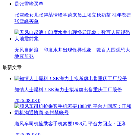
张雪峰女儿张姩菡请峰学蔚来员工喝立秋奶茶 往年都是
张雪峰买单
无风自起浪！印度水井出现怪异现象：数百人围观恐大
地震前兆
最新文章
知情人士爆料！SK海力士拟考虑出售重庆工厂股份
2026-08-08
0
顺风车司机捡乘客手机索要1888元 平台方回应：正和
2026-08-08
0