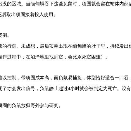
出没的区域。当缅甸蟒吞下这些负鼠时，项圈就会留在蛇体内然
死后取出项圈接着投入使用。
案例。
熊的行踪。未成想，最后项圈出现在缅甸蟒的肚子里，持续发出
操作过程中，在沼泽地里找到它，会比杀死它困难）。
难以控制，带项圈成本高，而负鼠易捕捉，体型恰好适合一口吞
了才会发出信号，负鼠静止超过4小时就会被判定为死亡。没有像
项圈的负鼠放归野外参与研究。