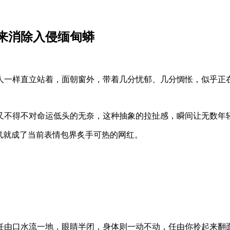
来消除入侵缅甸蟒
人一样直立站着，面朝窗外，带着几分忧郁、几分惆怅，似乎正
又不得不对命运低头的无奈，这种抽象的拉扯感，瞬间让无数年
鼠就成了当前表情包界炙手可热的网红。
任由口水流一地，眼睛半闭，身体则一动不动，任由你拎起来翻