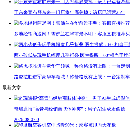
于东来宣布胖东来一门店将年底关掉：该店已运营25年
多地经销商退网！雪佛兰在华前景不明：客服直接推荐买
两小孩低头玩手机幅度几乎折叠 医生提醒：60°相当于脖
路虎揽胜进军豪华车领域！称价格没有上限：一台定制车曾
最新文章
奇瑞通报“高管与经销商肢体冲突”：男子AI生成虚假信
2026-08-07
0