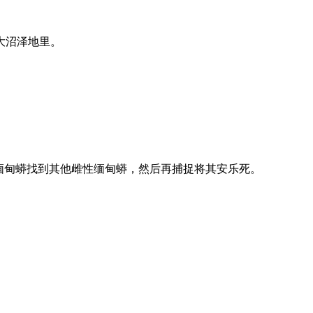
大沼泽地里。
缅甸蟒找到其他雌性缅甸蟒，然后再捕捉将其安乐死。