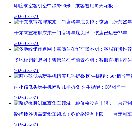
印度航空客机空中骤降90米：乘客被甩向天花板
2026-08-07
0
于东来宣布胖东来一门店将年底关掉：该店已运营25年
2026-08-07
0
多地经销商退网！雪佛兰在华前景不明：客服直接推荐买
2026-08-07
0
两小孩低头玩手机幅度几乎折叠 医生提醒：60°相当于
2026-08-07
0
路虎揽胜进军豪华车领域！称价格没有上限：一台定制车
2026-08-07
0