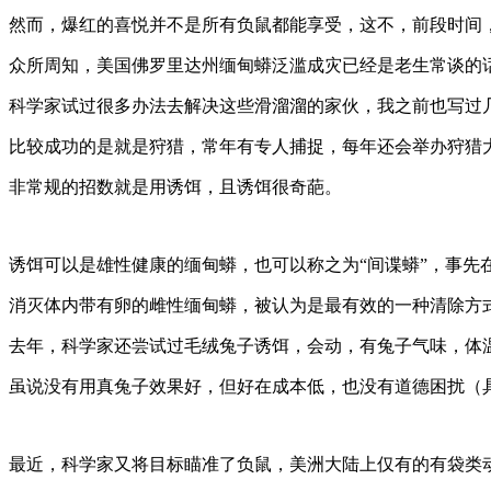
然而，爆红的喜悦并不是所有负鼠都能享受，这不，前段时间
众所周知，美国佛罗里达州缅甸蟒泛滥成灾已经是老生常谈的
科学家试过很多办法去解决这些滑溜溜的家伙，我之前也写过
比较成功的是就是狩猎，常年有专人捕捉，每年还会举办狩猎
非常规的招数就是用诱饵，且诱饵很奇葩。
诱饵可以是雄性健康的缅甸蟒，也可以称之为“间谍蟒”，事
消灭体内带有卵的雌性缅甸蟒，被认为是最有效的一种清除方
去年，科学家还尝试过毛绒兔子诱饵，会动，有兔子气味，体
虽说没有用真兔子效果好，但好在成本低，也没有道德困扰（
最近，科学家又将目标瞄准了负鼠，美洲大陆上仅有的有袋类