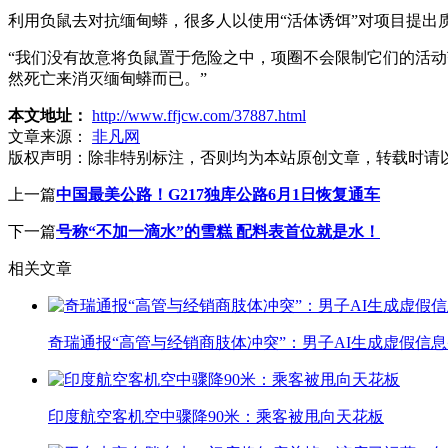
利用负鼠去对抗缅甸蟒，很多人以使用“活体诱饵”对项目提出
“我们没有故意将负鼠置于危险之中，项圈不会限制它们的活
然死亡来消灭缅甸蟒而已。”
本文地址：
http://www.ffjcw.com/37887.html
文章来源：
非凡网
版权声明：
除非特别标注，否则均为本站原创文章，转载时请
上一篇
中国最美公路！G217独库公路6月1日恢复通车
下一篇
号称“不加一滴水”的雪糕 配料表首位就是水！
相关文章
奇瑞通报“高管与经销商肢体冲突”：男子AI生成虚假信
印度航空客机空中骤降90米：乘客被甩向天花板