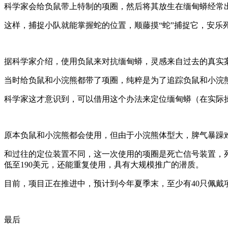
科学家会给负鼠带上特制的项圈，然后将其放生在缅甸蟒经常
这样，捕捉小队就能掌握蛇的位置，顺藤摸“蛇”捕捉它，安乐
据科学家介绍，使用负鼠来对抗缅甸蟒，灵感来自过去的真实
当时给负鼠和小浣熊都带了项圈，纯粹是为了追踪负鼠和小浣
科学家这才意识到，可以借用这个办法来定位缅甸蟒（在实际
原本负鼠和小浣熊都会使用，但由于小浣熊体型大，脾气暴躁
和过往的定位装置不同，这一次使用的项圈是死亡信号装置，死
低至190美元，还能重复使用，具有大规模推广的潜质。
目前，项目正在推进中，预计到今年夏季末，至少有40只佩戴
最后