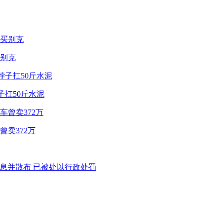
别克
子扛50斤水泥
卖372万