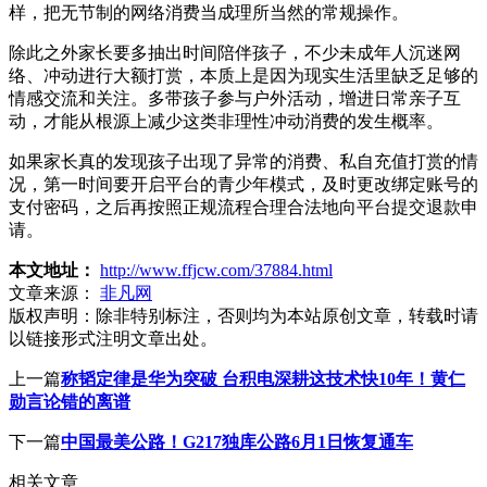
样，把无节制的网络消费当成理所当然的常规操作。
除此之外家长要多抽出时间陪伴孩子，不少未成年人沉迷网
络、冲动进行大额打赏，本质上是因为现实生活里缺乏足够的
情感交流和关注。多带孩子参与户外活动，增进日常亲子互
动，才能从根源上减少这类非理性冲动消费的发生概率。
如果家长真的发现孩子出现了异常的消费、私自充值打赏的情
况，第一时间要开启平台的青少年模式，及时更改绑定账号的
支付密码，之后再按照正规流程合理合法地向平台提交退款申
请。
本文地址：
http://www.ffjcw.com/37884.html
文章来源：
非凡网
版权声明：
除非特别标注，否则均为本站原创文章，转载时请
以链接形式注明文章出处。
上一篇
称韬定律是华为突破 台积电深耕这技术快10年！黄仁
勋言论错的离谱
下一篇
中国最美公路！G217独库公路6月1日恢复通车
相关文章