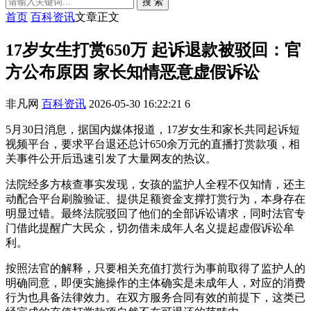
搜 索
首页
百科资讯
文章正文
17岁女生打赏650万 起诉退款被驳回：官
方公布原因 家长知情恶意虚假诉讼
非凡网
百科资讯
2026-05-30 16:22:21
6
5月30日消息，据国内媒体报道，17岁女生和家长共同起诉短
视频平台，要求平台退还总计650余万元的直播打赏款项，相
关事件公开后迅速引发了大量网友的热议。
法院经多方核查事实发现，女孩的监护人全程不仅知情，还主
动配合平台刷脸验证、提供足额资金支撑打赏行为，本身存在
明显过错。最终法院驳回了他们的全部诉讼请求，同时法官专
门借此提醒广大民众，切勿借未成年人名义提起虚假诉讼牟
利。
按照法官的解释，只要相关充值打赏行为事前取得了监护人的
明确同意，即便实施操作的主体确实是未成年人，对应的消费
行为也具备法律效力。在双方服务合同有效的前提下，这类已