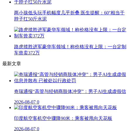
两小孩低头玩手机幅度几乎折叠 医生提醒：60°相当于
脖子扛50斤水泥
路虎揽胜进军豪华车领域！称价格没有上限：一台定制
车曾卖372万
最新文章
奇瑞通报“高管与经销商肢体冲突”：男子AI生成虚假信
2026-08-07
0
印度航空客机空中骤降90米：乘客被甩向天花板
2026-08-07
0