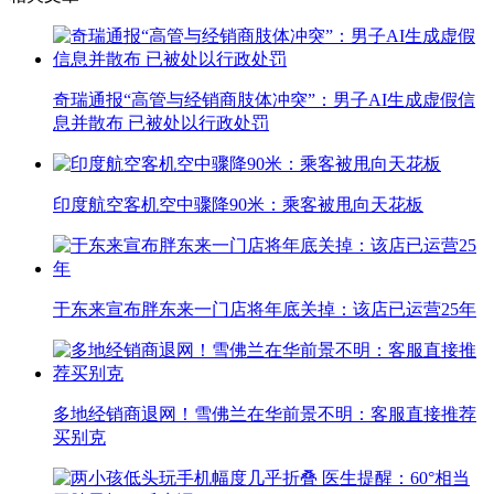
奇瑞通报“高管与经销商肢体冲突”：男子AI生成虚假信
息并散布 已被处以行政处罚
印度航空客机空中骤降90米：乘客被甩向天花板
于东来宣布胖东来一门店将年底关掉：该店已运营25年
多地经销商退网！雪佛兰在华前景不明：客服直接推荐
买别克