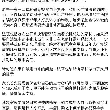
经完成的充值打赏款项自然不在可退还的范畴内。
原告一家三口这种恶意规避自身责任、滥用公共司法资源的行
为，不仅扰乱了直播平台的正常运营秩序，也大幅增加了法院
后续甄别真实未成年人打赏诉求的难度，这类恶意虚假诉讼的
行为本身，后续还需要承担非常严重的法律后果。
法院也借这次公开判决警醒部分抱着投机想法的家长，如果想
要向法院申请主张未成年人非自主充值打赏的退款诉求，一定
要秉持诚信原则合理维权，绝对不能恶意利用未成年人打赏退
款的现有机制钻空子。否则诉求不仅不会被支持，当事人还有
可能被法院训诫罚款，如果情节严重构成刑事犯罪，甚至要承
担对应的刑事责任。
针对这次事件暴露出来的问题，法官也给所有家长做出了实用
的提示。
家长首先要妥善保管好自己的支付密码和账号权限，不要随意
告知未成年子女，更不能主动为孩子的直播打赏行为做刷脸验
证、提供资金支持。
其次家长要做好日常消费的榜样，如果成年人自己就长期沉迷
直播、动辄进行大额打赏，耳濡目染之下孩子很容易有样学