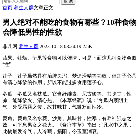
搜 索
首页
养生人群
文章正文
男人绝对不能吃的食物有哪些？10种食物
会降低男性的性欲
非凡网
养生人群
2023-10-18 08:24:19
2.5K
蔬果、牡蛎、坚果等食物可以催情，可是下面这几种食物会败
“性”
莲子。莲子虽然具有治脾久泻、梦遗滑精等功效，但莲子心具
有清心降欲的作用，所以不能过多食用莲子心。
冬瓜。冬瓜又名枕瓜。它含纤维素、尼古酸等。其味甘，性
凉，能降欲火、清心热。《本草经疏》说：“冬瓜内禀阴土
气，外受霜露之侵，故其味甘，气微寒而性冷。”
菱角。菱角又名水菱、沙角。其味甘，性寒，有养神强志之
效，可平息男女之欲火。《食疗本草》指出：“凡水中之果，
此物最发冷气，人冷藏，损阳，令玉茎消衰。