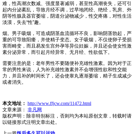
难，性高潮次数减、强度显著减弱，甚至性高潮丧失，还可引
起内分泌紊乱，导致月经不调，过早地闭经、绝经，乳房、外
阴等性腺及器官萎缩，阴道分泌物减少，性交疼痛，对性生活
淡漠，失去“性”趣。
烟。男子吸烟，可造成阴茎血流循环不良，影响阴茎勃起，严
重的可导致阳痿，并使精子变态。女子吸烟，不仅使卵子受损
害而畸变，而且易发生宫外孕等异位妊娠，并且还会使女性激
素分泌异常，而引起月经异常、无月经、性欲低下。
需要注意的是：老年男性不要随便补充雄性激素。因为对于正
常的男性来说，人为补充雄性激素并不会增强性欲和性交能
力，并且补的时间长了，还会使睾丸逐渐萎缩，精子生成减少
或者消失。
本文地址：
http://www.ffjcw.com/11472.html
文章来源：
非凡网
版权声明：
除非特别标注，否则均为本站原创文章，转载时请
以链接形式注明文章出处。
上一篇
饭后多久可以运动