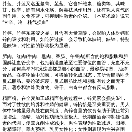
芥蓝。芥蓝又名玉蔓菁、苤蓝。它含纤维素、糖类等。其味
甘，性辛，除有利水化痰、解毒祛风作用外，还有耗人真气的
副作用。久食芥蓝，可抑制性激素的分泌。《本草求原》说它
“甘辛、冷，耗气损血”
竹笋。竹笋系寒涩之品，且含有大量草酸，会影响人体对钙和
锌的吸收和利用。如吃笋过多，会导致机体缺钙、缺锌，特别
是缺锌，对性欲的影响极为显著。
肥肉。红肉(牛肉、熏肉、香肠、午餐肉)所含的饱和脂肪和胆
固醇让血管变窄，包括输送血液至性爱部位的血管，充血不充
分，如何高举?何况这些都是细小的血管，最容易堵塞。油炸
食品。在植物油中加氢，可将油转化成固态，其所含脂肪即为
反式脂肪。要论破坏度，反式脂肪比饱和脂肪有过之而无不
及。薯条和油炸类食物、饼干、曲奇中都含有反式脂肪。
精面粉。在全麦加工成精面包的过程中，锌元素会损失3/4，
而对于性欲的培养和生殖的健康，锌恰恰是至关重要的。男人
体中锌储量最高处在前列腺，高锌含量的饮食有助于防止前列
腺增生。酒精。酒对性功能危害极大。长期酗酒会抑制雄性激
素的代谢，使睾丸酮生成减少。男性表现为性欲减退、阳痿、
射精障碍、睾丸萎缩、乳房女性化；女性则表现为性兴奋困