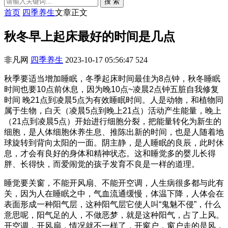
搜 索
首页
四季养生
文章正文
秋冬早上起床最好的时间是几点
非凡网
四季养生
2023-10-17 05:56:47
524
秋季要适当增加睡眠，冬季起床时间最佳为8点钟，秋冬睡眠
时间也要10点前休息，因为晚10点~凌晨2点钟五脏自我修复
时间 晚21点到凌晨5点为有效睡眠时间。人是动物，和植物同
属于生物，白天（凌晨5点到晚上21点）活动产生能量，晚上
（21点到凌晨5点）开始进行细胞分裂，把能量转化为新生的
细胞，是人体细胞休养生息、推陈出新的时间，也是人随着地
球旋转到背向太阳的一面。阴主静，是人睡眠的良辰，此时休
息，才会有良好的身体和精神状态。这和睡觉多的婴儿长得
胖、长得快，而爱闹觉的孩子发育不良是一样的道理。
睡觉要关窗，不能开风扇、不能开空调，人生病很多都与此有
关，因为人在睡眠之中，气血流通缓慢，体温下降，人体会在
表面形成一种阳气层，这种阳气层它使人叫“鬼魅不侵”，什么
意思呢，阳气足的人，不做恶梦，就是这种阳气，占了上风。
开空调，开风扇，情况就不一样了，开窗户，窗户走的是风，