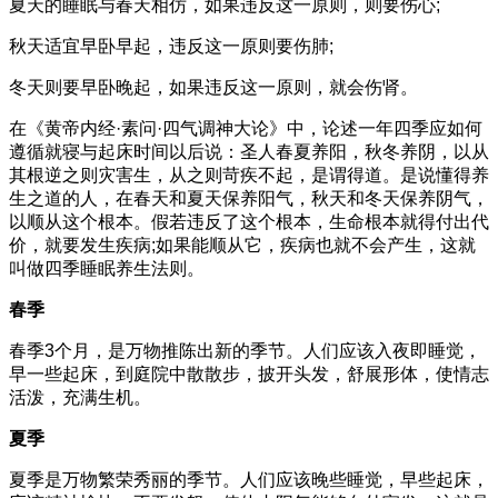
夏天的睡眠与春天相仿，如果违反这一原则，则要伤心;
秋天适宜早卧早起，违反这一原则要伤肺;
冬天则要早卧晚起，如果违反这一原则，就会伤肾。
在《黄帝内经·素问·四气调神大论》中，论述一年四季应如何
遵循就寝与起床时间以后说：圣人春夏养阳，秋冬养阴，以从
其根逆之则灾害生，从之则苛疾不起，是谓得道。是说懂得养
生之道的人，在春天和夏天保养阳气，秋天和冬天保养阴气，
以顺从这个根本。假若违反了这个根本，生命根本就得付出代
价，就要发生疾病;如果能顺从它，疾病也就不会产生，这就
叫做四季睡眠养生法则。
春季
春季3个月，是万物推陈出新的季节。人们应该入夜即睡觉，
早一些起床，到庭院中散散步，披开头发，舒展形体，使情志
活泼，充满生机。
夏季
夏季是万物繁荣秀丽的季节。人们应该晚些睡觉，早些起床，