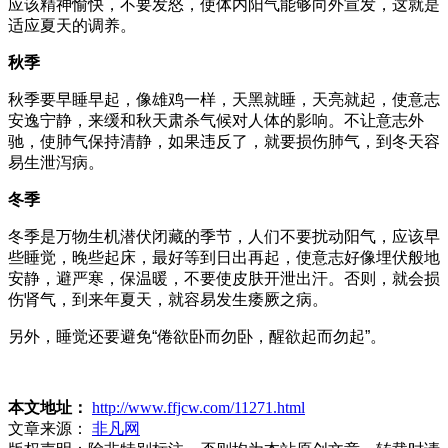
应该精神愉快，不要发怒，使体内阳气能够向外宣发，这就是
适应夏天的调养。
秋季
秋季要早睡早起，像雄鸡一样，天黑就睡，天亮就起，使意志
安逸宁静，来缓和秋天肃杀气候对人体的影响。不让意志外
驰，使肺气保持清静，如果违反了，就要损伤肺气，到冬天容
易生泄泻病。
冬季
冬季是万物生机潜伏闭藏的季节，人们不要扰动阳气，应该早
些睡觉，晚些起床，最好等到日出再起，使意志好像埋伏般地
安静，避严寒，保温暖，不要使皮肤开泄出汗。否则，就会损
伤肾气，到来年夏天，就容易发生痿厥之病。
另外，睡觉还要避免“倦欲卧而勿卧，醒欲起而勿起”。
本文地址：
http://www.ffjcw.com/11271.html
文章来源：
非凡网