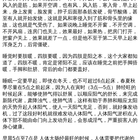
风入的是筋，如果开空调，也有风，风入筋，寒入骨，早上起
来，身上发黄，脸发黄，脖子后面那条筋发硬，骨节酸痛，甚
至有人就开始发烧，这就是风和寒侵入到了筋和骨头里的缘
故，这也就是气受伤了。如果说晚上睡觉不开窗，不开空调，
不开风扇，连房门也关上，效果最好，如果热，把房门打开，
把窗户关上，效果就差了一点，但是他不至于第二天早上起来
浑身乏力，后背僵硬。
睡觉时要肢暖，四肢要暖，因为四肢是阳之本，这个大家都知
道了，四肢不暖，肯定是肾阳不足，应该在睡觉之前把手脚捂
暖，手脚和肚脐、背后的命门都要盖好。
睡眠一定要早起，即使在冬天，也不可超过6点起床，春夏秋
季尽量在5点之前起床，因为人在寅时（3点—5点）肺经旺的
时候起床，能够使肺气得以舒展，以顺应阳气的舒长，来完成
新陈代谢，肃降浊气，使肺气清，这样有助于养肺和顺应太阳
的天势升起人体阳气，使人一天阳气充足，否则，就好像发动
机，过了这段好时机就很难发动人体阳气，人体阳气淤积在人
体下部不能由命门向上发动升起，会形成淫气，严重损害人的
身心健康。
早晨5点至7点是 人体大肠经最旺的时候，人体需要把代谢的