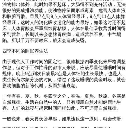
浊物排出体外，此时如果不起床，大肠得不到充分活动，无法
很好的完成排浊功能，使浊物停留而形成毒素，危害人体血液
和脏腑百骸。早晨7点到9点人体胃经最旺，9点到11点人体脾
经最旺，这时人的消化吸收运化的能力最好，如果这时还不起
床，人体胃酸会严重腐蚀胃粘膜，人体在最佳吸收营养时间得
不到营养，长期以来会患脾胃疾病，造成营养不良、中气塌
陷。所以千万不要赖床，赖床会造成头昏。
四季不同的睡眠养生法
由于现代人工作时间的固定性，很难根据四季变化来严格调整
作息，但对于工作忙碌的都市人来说，应该尽量使睡眠时间有
规律。晚上9点到次日凌晨3点是人体细胞生长最快，也是人
类生长荷尔蒙分泌的时间，错过了这段睡眠的黄金时段，就会
影响细胞的新陈代谢，从而加速衰老。
一年有春、夏、秋、冬四季之分，春温、夏热、秋凉、冬寒是
自然规律。生活在自然中的人，只有顺应自然才能健康地生
存。人们的就寝与起床时间同样如此，不可违背自然规律。
一般说来，春天要夜卧早起，如果违反这一原则，就会伤肝;