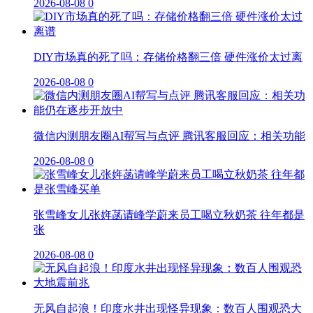
2026-08-08
0
DIY市场真的死了吗：存储价格翻三倍 硬件涨价太过离
2026-08-08
0
微信内测朋友圈AI帮写与点评 腾讯客服回应：相关功能
2026-08-08
0
张雪峰女儿张姩菡请峰学蔚来员工喝立秋奶茶 往年都是
张
2026-08-08
0
无风自起浪！印度水井出现怪异现象：数百人围观恐大